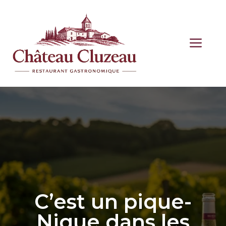
Aller
au
contenu
ME
C’est un pique-
Nique dans les