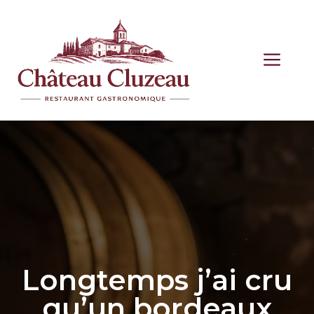
Aller
au
contenu
ME
Longtemps j’ai cru
qu’un bordeaux