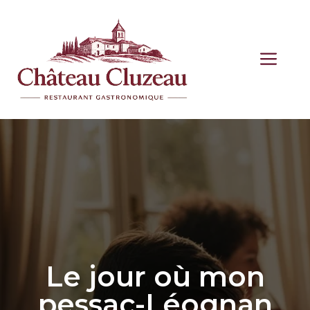
Aller
au
contenu
ME
Le jour où mon
pessac-Léognan