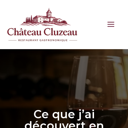
Aller
au
contenu
ME
Ce que j’ai
découvert en