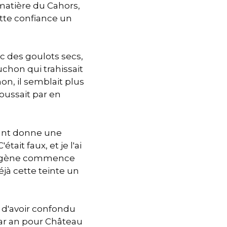
 matière du Cahors,
cette confiance un
ec des goulots secs,
uchon qui trahissait
on, il semblait plus
oussait par en
sant donne une
tait faux, et je l'ai
'oxygène commence
déjà cette teinte un
e d'avoir confondu
par an pour Château