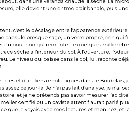
r. Debout, dans une véranda chaude, il sèche. La micr
esuré, elle devient une entrée d'air banale, puis un
nt, c'est le décalage entre l'apparence extérieure 
ne capsule presque sage, un verre propre, rien qui 
er du bouchon qui remonte de quelques millimètre
race sèche à l'intérieur du col. À l'ouverture, l'ode
veu. Le niveau qui baisse dans le col, lui, raconte déjà
.
articles et d'ateliers œnologiques dans le Bordelais,
assez ce jour-là. Je n'ai pas fait d'analyse, je n'ai pa
oire, et je ne prétends pas savoir mesurer l'acidité 
elier certifié ou un caviste attentif aurait parlé plus
 que je voyais avec mes lectures et mon nez, et le v