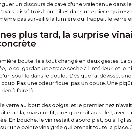
inguer un discours de cave d'une vraie tenue dans le 
'avais laissé trois bouteilles dans une pièce qui res
s même pas surveillé la lumière qui frappait le verre e
es plus tard, la surprise vina
concrète
emière bouteille a tout changé en deux gestes. La ca
 le col gardait une trace sèche à l'intérieur, et le n
un souffle dans le goulot. Dès que j'ai dévissé, une
coup. Pas une odeur floue, pas un doute. Une piqû
rien à faire là.
 le verre au bout des doigts, et le premier nez n'avai
ruit était là, mais confit, presque cuit au soleil, avec
 En bouche, le vin restait d'abord plat, puis il glis
 sur une pointe vinaigrée qui prenait toute la place. 