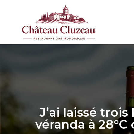
Aller
au
contenu
J’ai laissé tro
véranda à 28°C c