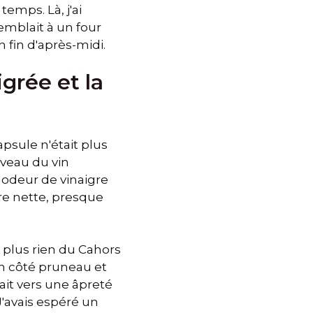
temps. Là, j'ai
semblait à un four
n fin d'après-midi.
igrée et la
psule n'était plus
iveau du vin
 odeur de vinaigre
re nette, presque
t plus rien du Cahors
 un côté pruneau et
sait vers une âpreté
J'avais espéré un