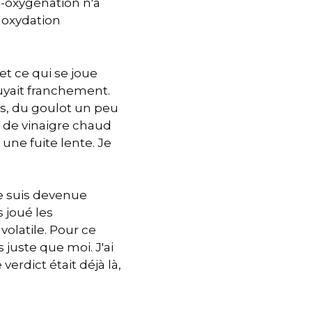
o-oxygénation n'a
e oxydation
et ce qui se joue
fuyait franchement.
s, du goulot un peu
ur de vinaigre chaud
 une fuite lente. Je
 je suis devenue
s joué les
volatile. Pour ce
 juste que moi. J'ai
erdict était déjà là,