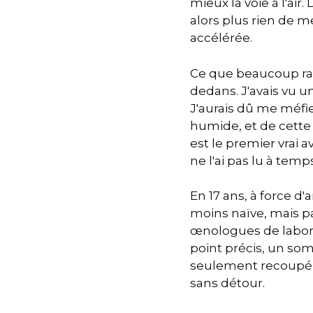
mieux la voie à l'ai
alors plus rien de m
accélérée.
Ce que beaucoup rate
dedans. J'avais vu u
J'aurais dû me méfi
humide, et de cette t
est le premier vrai a
ne l'ai pas lu à temps
En 17 ans, à force d'
moins naïve, mais pas 
œnologues de laborat
point précis, un somm
seulement recoupé ce
sans détour.