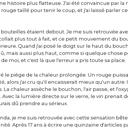
ne histoire plus flatteuse. J'ai été convaincue par la
rouge taillé pour tenir le coup, et j'ai laissé parler 
es bouteilles étaient debout. Je me suis retrouvée av
ollait plus tout à fait, et ce petit mouvement du bo
érieure. Quand j'ai posé le doigt sur le haut du bouch
 dû, mais aussi plus haut, comme si quelque chose p
de moi, et c'est là que l'erreur a pris toute sa place.
ré le piège de la chaleur prolongée. Un rouge puis
, alors j'ai cru qu'il encaisserait mieux qu'un autre. C'é
. La chaleur assèche le bouchon, l'air passe, et l
t. Avec la lumière directe sur le verre, le vin prenait 
urais dû prendre au sérieux.
anda, je me suis retrouvée avec cette sensation bêt
té. Après 17 ans à écrire une quinzaine d'articles 