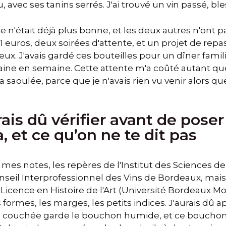
avec ses tanins serrés. J'ai trouvé un vin passé, ble
 n'était déjà plus bonne, et les deux autres n'ont pas
141 euros, deux soirées d'attente, et un projet de repa
eux. J'avais gardé ces bouteilles pour un dîner familial
ne en semaine. Cette attente m'a coûté autant que 
saoulée, parce que je n'avais rien vu venir alors que 
rais dû vérifier avant de poser
à, et ce qu’on ne te dit pas
s mes notes, les repères de l'Institut des Sciences de
seil Interprofessionnel des Vins de Bordeaux, mais j
 Licence en Histoire de l'Art (Université Bordeaux M
 formes, les marges, les petits indices. J'aurais dû a
lle couchée garde le bouchon humide, et ce bouch