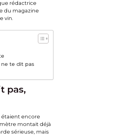
que rédactrice
ère du magazine
 vin.
te
 ne te dit pas
t pas,
s étaient encore
rmomètre montait déjà
garde sérieuse, mais