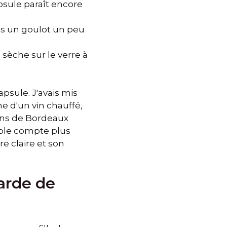
sule paraît encore
ts un goulot un peu
sèche sur le verre à
apsule. J'avais mis
ne d'un vin chauffé,
Vins de Bordeaux
able compte plus
e claire et son
garde de