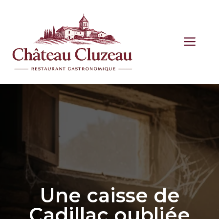
Aller
au
contenu
ME
Une caisse de
Cadillac oubliée