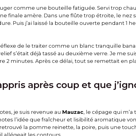
le juger comme une bouteille fatiguée. Servi trop chaud
e finale amère. Dans une flûte trop étroite, le nez s’
ure. Puis j’ai laissé la bouteille ouverte pendant 1 h
réflexe de le traiter comme un blanc tranquille banal.
e relief s’était déjà tassé au deuxième verre. Je me s
 2 minutes. Après ce délai, tout se remettait en place
 appris après coup et que j’ign
tes, je suis revenue au
Mauzac
, le cépage qui m’a t
tes l’idée que fraîcheur et lisibilité aromatique von
 retrouvé la pomme reinette, la poire, puis une touch
il allégeait les contours.