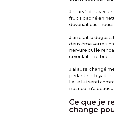
Je l’ai vérifié avec 
fruit a gagné en net
devenait pas mousse, 
J’ai refait la dégust
deuxième verre s’étai
nervure qui le rendai
ci voulait être bue da
J’ai aussi changé mes
perlant nettoyait le p
Là, je l’ai senti co
nuance m’a beaucou
Ce que je r
change pou