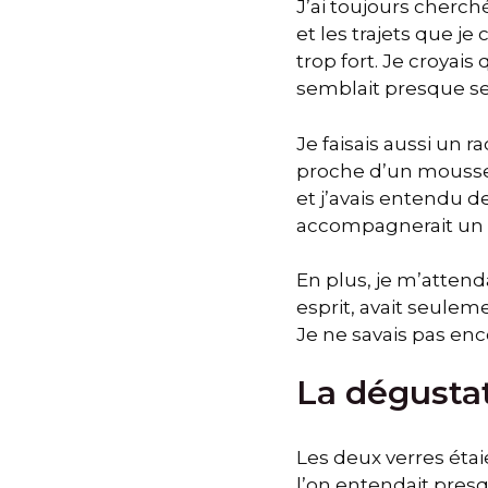
J’ai toujours cherch
et les trajets que je
trop fort. Je croyai
semblait presque se
Je faisais aussi un 
proche d’un mousseux
et j’avais entendu de
accompagnerait un ap
En plus, je m’attend
esprit, avait seulem
Je ne savais pas enc
La dégustat
Les deux verres étai
l’on entendait presq