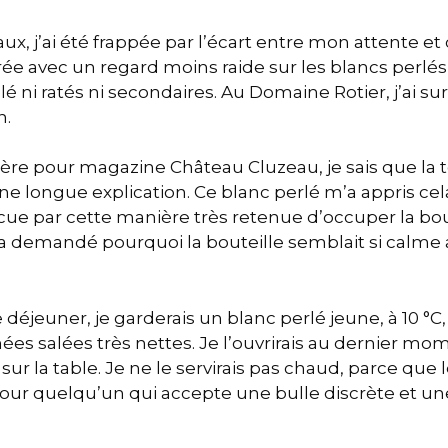
ux, j’ai été frappée par l’écart entre mon attente et 
ntrée avec un regard moins raide sur les blancs perlés
 ni ratés ni secondaires. Au Domaine Rotier, j’ai sur
n.
lière pour magazine Château Cluzeau, je sais que la
 longue explication. Ce blanc perlé m’a appris cel
incue par cette manière très retenue d’occuper la b
m’a demandé pourquoi la bouteille semblait si calme
ce déjeuner, je garderais un blanc perlé jeune, à 10 °C
es salées très nettes. Je l’ouvrirais au dernier mome
r sur la table. Je ne le servirais pas chaud, parce que
e. Pour quelqu’un qui accepte une bulle discrète et u