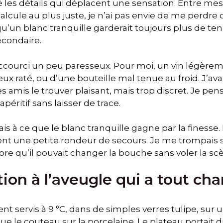
é les détails qui déplacent une sensation. Entre mes 
 calcule au plus juste, je n’ai pas envie de me perdre
s qu’un blanc tranquille garderait toujours plus de te
condaire.
raccourci un peu paresseux. Pour moi, un vin légèrem
 raté, ou d’une bouteille mal tenue au froid. J’avais
s amis le trouver plaisant, mais trop discret. Je pens
éritif sans laisser de trace.
ais à ce que le blanc tranquille gagne par la finesse
ent une petite rondeur de secours. Je me trompais s
ore qu’il pouvait changer la bouche sans voler la sc
ion à l’aveugle qui a tout ch
ent servis à 9 °C, dans de simples verres tulipe, sur
ue le couteau sur la porcelaine. Le plateau portait