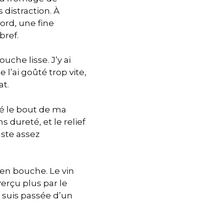
 distraction. À
bord, une fine
bref.
uche lisse. J’y ai
l’ai goûté trop vite,
at.
hé le bout de ma
s dureté, et le relief
uste assez
 en bouche. Le vin
Perçu plus par le
Je suis passée d’un