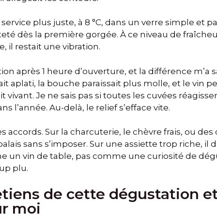
un service plus juste, à 8 °C, dans un verre simple et p
teté dès la première gorgée. À ce niveau de fraîcheur
il restait une vibration.
ation après 1 heure d’ouverture, et la différence m’a 
t aplati, la bouche paraissait plus molle, et le vin pe
t vivant. Je ne sais pas si toutes les cuvées réagissen
ns l’année. Au-delà, le relief s’efface vite.
 accords. Sur la charcuterie, le chèvre frais, ou des o
alais sans s’imposer. Sur une assiette trop riche, il di
mme un vin de table, pas comme une curiosité de dég
p plu.
etiens de cette dégustation e
r moi