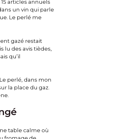
15 articles annuels
 dans un vin qui parle
nue. Le perlé me
ent gazé restait
 lu des avis tièdes,
ais qu’il
. Le perlé, dans mon
ur la place du gaz.
ène.
angé
 une table calme où
 du fromage de