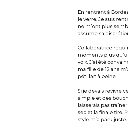
En rentrant à Bordea
le verre. Je suis re
ne m’ont plus semblé
assume sa discrétio
Collaboratrice régu
moments plus qu’une
voix. J’ai été conva
ma fille de 12 ans 
pétillait à peine.
Si je devais revivre 
simple et des bouché
laisserais pas traîne
sec et la finale tir
style m’a paru juste.