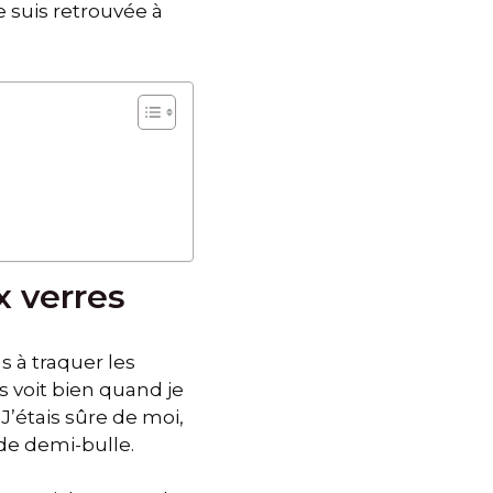
e suis retrouvée à
x verres
s à traquer les
s voit bien quand je
 J’étais sûre de moi,
 de demi-bulle.