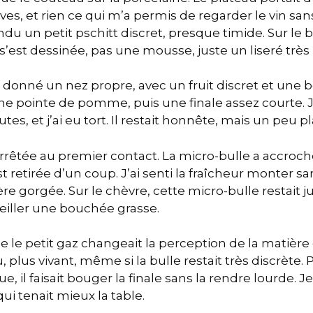
es, et rien ce qui m’a permis de regarder le vin sans
endu un petit pschitt discret, presque timide. Sur le 
’est dessinée, pas une mousse, juste un liseré très 
 donné un nez propre, avec un fruit discret et une bo
une pointe de pomme, puis une finale assez courte. Je 
es, et j’ai eu tort. Il restait honnête, mais un peu pl
arrêtée au premier contact. La micro-bulle a accroc
st retirée d’un coup. J’ai senti la fraîcheur monter san
ère gorgée. Sur le chèvre, cette micro-bulle restait j
iller une bouchée grasse.
ue le petit gaz changeait la perception de la matière
, plus vivant, même si la bulle restait très discrète. 
e, il faisait bouger la finale sans la rendre lourde. 
ui tenait mieux la table.