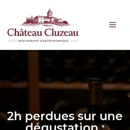
Aller
au
contenu
ME
2h perdues sur une
dégustation :